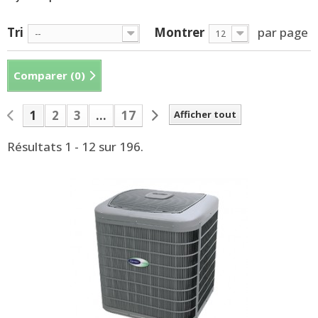
Tri
Montrer
par page
--
12
Comparer (
0
)
1
2
3
...
17
Afficher tout
Résultats 1 - 12 sur 196.