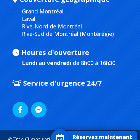
Grand Montréal
Laval
Rive-Nord de Montréal
Rive-Sud de Montréal (Montérégie)
Heures d'ouverture
Lundi
au
vendredi
de 8h00 à 16h30
Service d'urgence 24/7
Réservez maintenant
©Tran Climatisation. Tous droits réservés. |
Plan du