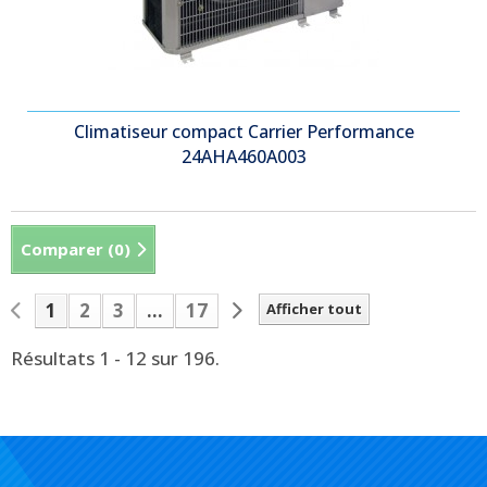
Climatiseur compact Carrier Performance
24AHA460A003
Comparer (
0
)
1
2
3
...
17
Afficher tout
Résultats 1 - 12 sur 196.