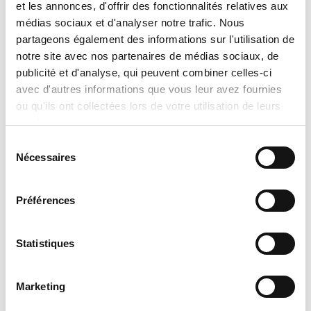
CAPACITÉS
et les annonces, d'offrir des fonctionnalités relatives aux
médias sociaux et d'analyser notre trafic. Nous
2-5 tonnes
partageons également des informations sur l'utilisation de
EXIGENCES
notre site avec nos partenaires de médias sociaux, de
publicité et d'analyse, qui peuvent combiner celles-ci
208-230 V
avec d'autres informations que vous leur avez fournies
ou qu'ils ont collectées lors de votre utilisation de leurs
ESTHÉTIQUE
services.
Construction en acier galvanisé épais
Sélection
Peinture en poudre durable cuite au four
Nécessaires
du
Protège-serpentin à lames en acier
consentement
Préférences

Avis important concernant les
Statistiques
prix et les informations produits
Veuillez noter que l’information sur les
Marketing
produits donnée par les manufacturiers