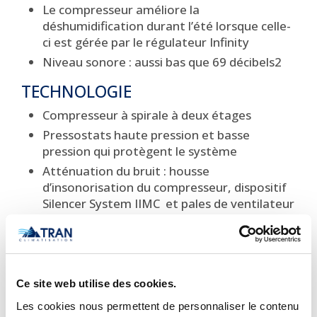
Le compresseur améliore la
déshumidification durant l’été lorsque celle-
ci est gérée par le régulateur Infinity
Niveau sonore : aussi bas que 69 décibels2
TECHNOLOGIE
Compresseur à spirale à deux étages
Pressostats haute pression et basse
pression qui protègent le système
Atténuation du bruit : housse
d’insonorisation du compresseur, dispositif
Silencer System IIMC et pales de ventilateur
à flèche négative
Déshydrateur-filtre
Outil diagnostique de pointe Infinity
Méthode de contrôle recommandée :
Ce site web utilise des cookies.
régulateur Infinity
Les cookies nous permettent de personnaliser le contenu