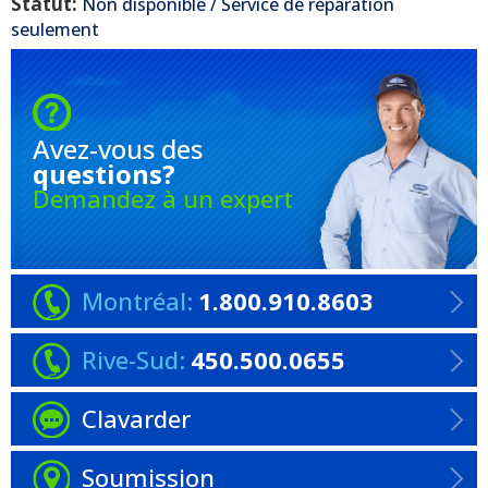
Statut:
Non disponible / Service de réparation
seulement
Avez-vous
des
questions?
Demandez à un expert
Montréal:
1.800.910.8603
Rive-Sud:
450.500.0655
Clavarder
Soumission