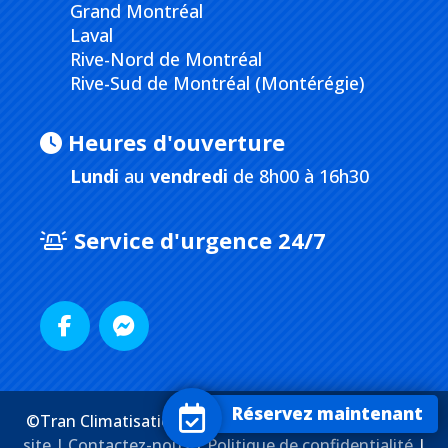
Grand Montréal
Laval
Rive-Nord de Montréal
Rive-Sud de Montréal (Montérégie)
Heures d'ouverture
Lundi
au
vendredi
de 8h00 à 16h30
Service d'urgence 24/7
Réservez maintenant
©Tran Climatisation. Tous droits réservés. |
Plan du
site |
Contactez-nous
|
Politique de confidentialité
|