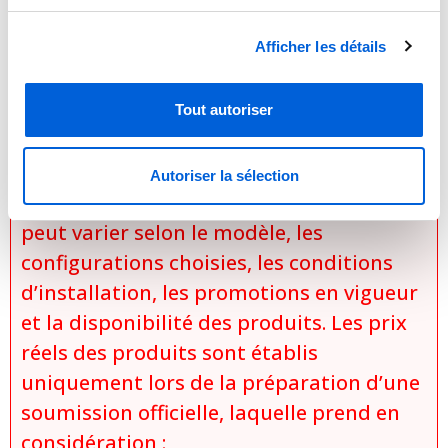
a priorité sur l’information contenue sur
Afficher les détails
ce site Internet. Les détails techniques,
caractéristiques et spécifications
peuvent différer légèrement selon les
Tout autoriser
mises à jour des manufacturiers. Aucun
prix n’est affiché sur
Autoriser la sélection
tranclimatisation.com, puisque le coût
peut varier selon le modèle, les
configurations choisies, les conditions
d’installation, les promotions en vigueur
et la disponibilité des produits. Les prix
réels des produits sont établis
uniquement lors de la préparation d’une
soumission officielle, laquelle prend en
considération :