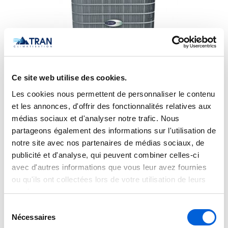
Ce site web utilise des cookies.
Les cookies nous permettent de personnaliser le contenu
et les annonces, d'offrir des fonctionnalités relatives aux
Thermopompe centrale Carrier Infinity Greenspeed
Intelligence 25VNA024A003
médias sociaux et d'analyser notre trafic. Nous
partageons également des informations sur l'utilisation de
notre site avec nos partenaires de médias sociaux, de
publicité et d'analyse, qui peuvent combiner celles-ci
avec d'autres informations que vous leur avez fournies
ou qu'ils ont collectées lors de votre utilisation de leurs
services.
Sélection
Nécessaires
du