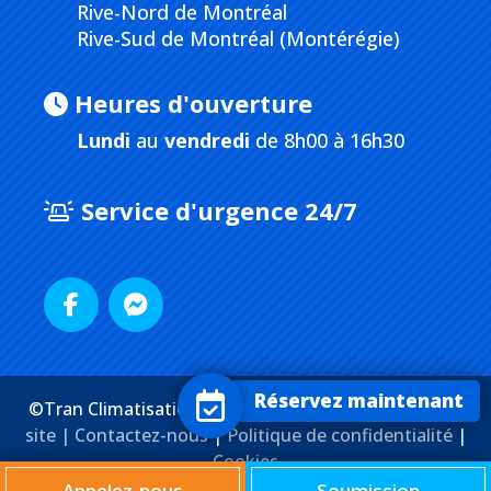
Rive-Nord de Montréal
Rive-Sud de Montréal (Montérégie)
Heures d'ouverture
Lundi
au
vendredi
de 8h00 à 16h30
Service d'urgence 24/7
Réservez maintenant
©Tran Climatisation. Tous droits réservés. |
Plan du
site |
Contactez-nous
|
Politique de confidentialité
|
Cookies
Agence Web
Marketing Media
Appelez-nous
Soumission