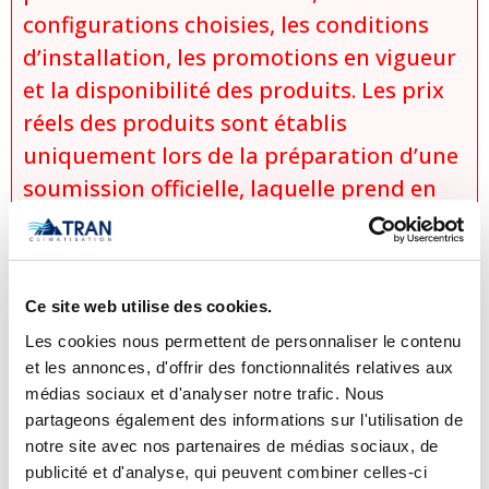
configurations choisies, les conditions
d’installation, les promotions en vigueur
et la disponibilité des produits. Les prix
réels des produits sont établis
uniquement lors de la préparation d’une
soumission officielle, laquelle prend en
considération :
le modèle exact sélectionné,
les options et configurations choisies,
Ce site web utilise des cookies.
les conditions d’installation
Les cookies nous permettent de personnaliser le contenu
spécifiques,
et les annonces, d'offrir des fonctionnalités relatives aux
les promotions et rabais applicables,
médias sociaux et d'analyser notre trafic. Nous
partageons également des informations sur l'utilisation de
ainsi que la disponibilité du produit
notre site avec nos partenaires de médias sociaux, de
au moment de la demande.
publicité et d'analyse, qui peuvent combiner celles-ci