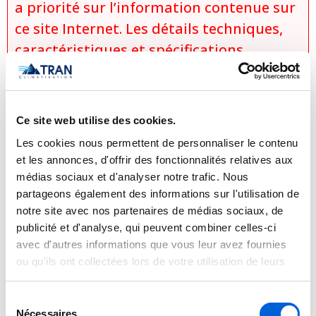
a priorité sur l’information contenue sur
ce site Internet. Les détails techniques,
caractéristiques et spécifications
peuvent différer légèrement selon les
mises à jour des manufacturiers. Aucun
prix n’est affiché sur
Ce site web utilise des cookies.
tranclimatisation.com, puisque le coût
Les cookies nous permettent de personnaliser le contenu
peut varier selon le modèle, les
et les annonces, d'offrir des fonctionnalités relatives aux
configurations choisies, les conditions
médias sociaux et d'analyser notre trafic. Nous
partageons également des informations sur l'utilisation de
d’installation, les promotions en vigueur
notre site avec nos partenaires de médias sociaux, de
et la disponibilité des produits. Les prix
publicité et d'analyse, qui peuvent combiner celles-ci
réels des produits sont établis
avec d'autres informations que vous leur avez fournies
uniquement lors de la préparation d’une
ou qu'ils ont collectées lors de votre utilisation de leurs
services.
soumission officielle, laquelle prend en
Sélection
considération :
Nécessaires