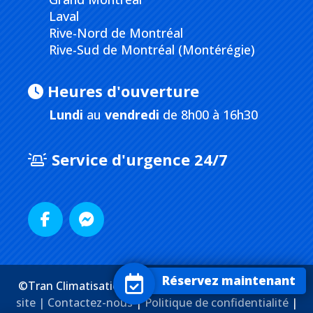
Laval
Rive-Nord de Montréal
Rive-Sud de Montréal (Montérégie)
Heures d'ouverture
Lundi
au
vendredi
de 8h00 à 16h30
Service d'urgence 24/7
Réservez maintenant
©Tran Climatisation. Tous droits réservés. |
Plan du
site |
Contactez-nous
|
Politique de confidentialité
|