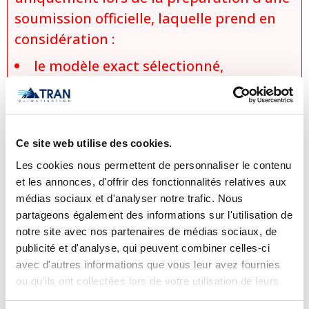
soumission officielle, laquelle prend en
considération :
le modèle exact sélectionné,
les options et configurations choisies,
les conditions d’installation
spécifiques,
Ce site web utilise des cookies.
les promotions et rabais applicables,
Les cookies nous permettent de personnaliser le contenu
ainsi que la disponibilité du produit
et les annonces, d'offrir des fonctionnalités relatives aux
au moment de la demande.
médias sociaux et d'analyser notre trafic. Nous
Aucune vente, promesse de vente ou
partageons également des informations sur l'utilisation de
notre site avec nos partenaires de médias sociaux, de
réservation ne sera considérée comme
publicité et d'analyse, qui peuvent combiner celles-ci
conclue avant l’émission et l’acceptation
avec d'autres informations que vous leur avez fournies
écrite d’une soumission officielle. Tran
ou qu'ils ont collectées lors de votre utilisation de leurs
Climatisation se réserve le droit de
services.