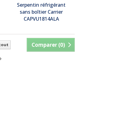
Serpentin réfrigérant
sans boîtier Carrier
CAPVU1814ALA
Comparer (
0
)
 tout