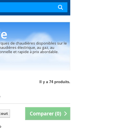
re
arques de chaudières disponibles sur le
haudières électrique, au gaz, au
nnelle et rapide à prix abordable.
Il y a 74 produits.
e
Comparer (
0
)
 tout