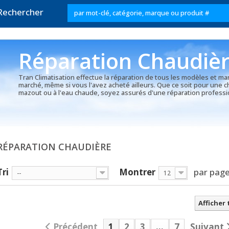
Rechercher
Réparation Chaudiè
Tran Climatisation effectue la réparation de tous les modèles et m
marché, même si vous l'avez acheté ailleurs. Que ce soit pour une c
mazout ou à l'eau chaude, soyez assurés d'une réparation professio
RÉPARATION CHAUDIÈRE
Tri
Montrer
par pag
--
12
Afficher
Précédent
1
2
3
...
7
Suivant