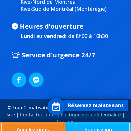
Rive-Nord de Montréal
Rive-Sud de Montréal (Montérégie)
Heures d'ouverture
Lundi
au
vendredi
de 8h00 à 16h30
Service d'urgence 24/7
Réservez maintenant
©Tran Climatisation. Tous droits réservés. |
Plan du
site |
Contactez-nous
|
Politique de confidentialité
|
Cookies
Agence Web
Marketing Media
Appelez-nous
Soumission