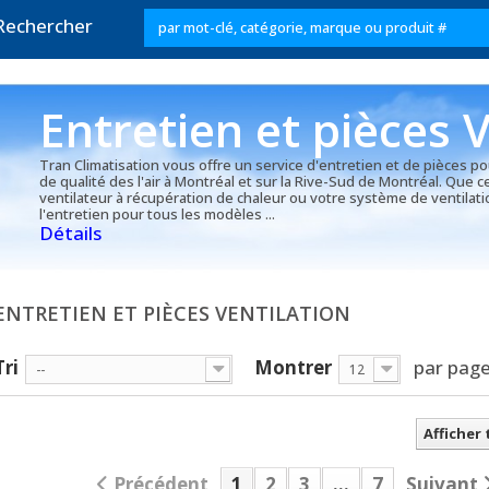
Rechercher
Entretien et pièces V
Tran Climatisation vous offre un service d'entretien et de pièces p
de qualité des l'air à Montréal et sur la Rive-Sud de Montréal. Que c
ventilateur à récupération de chaleur ou votre système de ventilati
l'entretien pour tous les modèles ...
Détails
ENTRETIEN ET PIÈCES VENTILATION
Tri
Montrer
par pag
--
12
Afficher
Précédent
1
2
3
...
7
Suivant