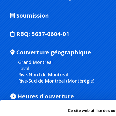
Soumission
RBQ:
5637-0604-01
Couverture géographique
Grand Montréal
Laval
Rive-Nord de Montréal
Rive-Sud de Montréal (Montérégie)
Heures d'ouverture
Lundi
au
vendredi
de 8h00 à 16h30
Ce site web utilise des co