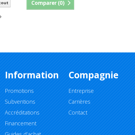
Comparer (
0
)
 tout
Information
Compagnie
Promotions
Entreprise
Subventions
Carrières
Accréditations
Contact
Financement
Guides d’achat