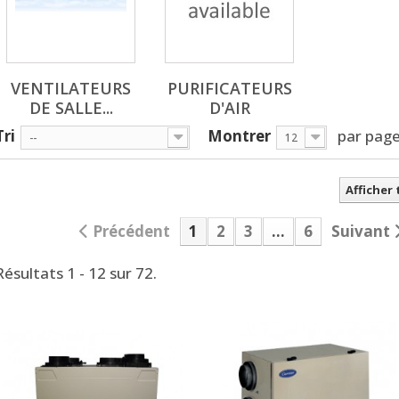
VENTILATEURS
PURIFICATEURS
DE SALLE...
D'AIR
Tri
Montrer
par pag
--
12
Afficher
Précédent
1
2
3
...
6
Suivant
Résultats 1 - 12 sur 72.