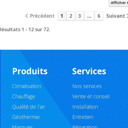
Afficher
Précédent
1
2
3
...
6
Suivant
Résultats 1 - 12 sur 72.
Produits
Services
Climatisation
Nos services
Chauffage
Vente et conseil
Qualité de l’air
Installation
Géothermie
Entretien
Marques
Réparation