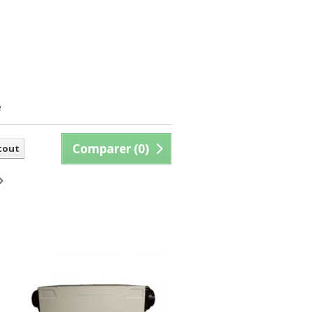
e
Comparer (
0
)
 tout