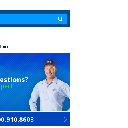
taire
estions?
pert
00.910.8603