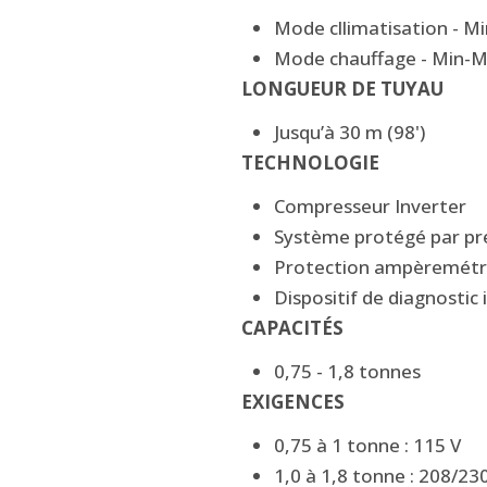
Mode cllimatisation - Mi
Mode chauffage - Min-Max
LONGUEUR DE TUYAU
Jusqu’à 30 m (98')
TECHNOLOGIE
Compresseur Inverter
Système protégé par pre
Protection ampèremétr
Dispositif de diagnostic 
CAPACITÉS
0,75 - 1,8 tonnes
EXIGENCES
0,75 à 1 tonne : 115 V
1,0 à 1,8 tonne : 208/23