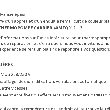
lvanisé épais
% d’un apprêt et d’un enduit à l’émail cuit de couleur b
 THERMOPOMPE CARRIER 40MFQ012---3
s d’informations sur l’unité intérieure pour thermopomp
on, de réparation, et d’entretien, nous vous invitons à
no
expérience se fera un plaisir de répondre à vos questions 
LIÈRES
5 V ou 208/230 V
hauffage, déshumidification, ventilation, automatique
quatre vitesses
uvent être fixes ou effectuer un mouvement oscillatoi
f qui capte la température de l’endroit où se trouve la