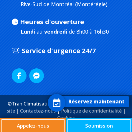
Rive-Sud de Montréal (Montérégie)
Heures d'ouverture
Lundi
au
vendredi
de 8h00 à 16h30
Service d'urgence 24/7
Réservez maintenant
©Tran Climatisation. Tous droits réservés. |
Plan du
site |
Contactez-nous
|
Politique de confidentialité
|
Cookies
Agence Web
Marketing Media
Appelez-nous
Soumission