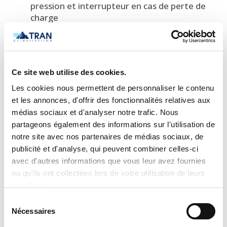
pression et interrupteur en cas de perte de
charge
Dispositif de protection voltmétrique et
ampèremétrique
Atténuation du bruit : compresseur isolé
Dispositif de diagnostic intelligent
Ce site web utilise des cookies.
CAPACITÉS
Les cookies nous permettent de personnaliser le contenu
et les annonces, d'offrir des fonctionnalités relatives aux
1,5 - 4 tonnes
médias sociaux et d'analyser notre trafic. Nous
EXIGENCES
partageons également des informations sur l'utilisation de
notre site avec nos partenaires de médias sociaux, de
208/230 V
publicité et d'analyse, qui peuvent combiner celles-ci
ESTHÉTIQUE
avec d'autres informations que vous leur avez fournies
ou qu'ils ont collectées lors de votre utilisation de leurs
Construction en acier galvanisé épais
services.
Caisson recouvert à 100 % d’un apprêt et
d’un enduit à l’émail cuit de couleur blanche
Sélection
Nécessaires
du
UNITÉS INTÉRIEURES COMPATIBLES
consentement