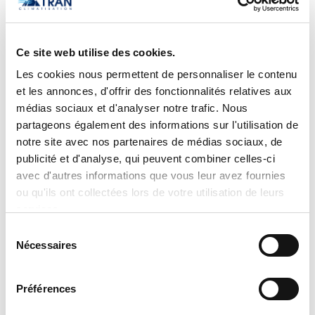
au moment de la demande.
Aucune vente, promesse de vente ou
réservation ne sera considérée comme
Ce site web utilise des cookies.
conclue avant l’émission et l’acceptation
Les cookies nous permettent de personnaliser le contenu
écrite d’une soumission officielle. Tran
et les annonces, d'offrir des fonctionnalités relatives aux
médias sociaux et d'analyser notre trafic. Nous
Climatisation se réserve le droit de
partageons également des informations sur l'utilisation de
corriger ou de mettre à jour sans préavis
notre site avec nos partenaires de médias sociaux, de
toute information, description ou
publicité et d'analyse, qui peuvent combiner celles-ci
disponibilité de produit, notamment en
avec d'autres informations que vous leur avez fournies
ou qu'ils ont collectées lors de votre utilisation de leurs
cas d’erreur humaine, technique ou de
services.
mise à jour du manufacturier. Pour
Sélection
obtenir une soumission personnalisée,
Nécessaires
du
un prix exact ou des renseignements
consentement
supplémentaires, nous vous invitons à
Préférences
communiquer directement avec notre