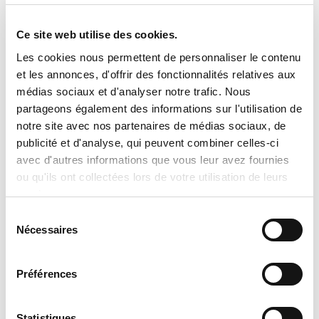
réservation ne sera considérée comme
conclue avant l’émission et l’acceptation
Ce site web utilise des cookies.
écrite d’une soumission officielle. Tran
Les cookies nous permettent de personnaliser le contenu
et les annonces, d'offrir des fonctionnalités relatives aux
Climatisation se réserve le droit de
médias sociaux et d'analyser notre trafic. Nous
corriger ou de mettre à jour sans préavis
partageons également des informations sur l'utilisation de
toute information, description ou
notre site avec nos partenaires de médias sociaux, de
disponibilité de produit, notamment en
publicité et d'analyse, qui peuvent combiner celles-ci
avec d'autres informations que vous leur avez fournies
cas d’erreur humaine, technique ou de
ou qu'ils ont collectées lors de votre utilisation de leurs
mise à jour du manufacturier. Pour
services.
obtenir une soumission personnalisée,
Sélection
un prix exact ou des renseignements
Nécessaires
du
supplémentaires, nous vous invitons à
consentement
communiquer directement avec notre
Préférences
équipe. Il nous fera plaisir de vous
conseiller et de répondre à toutes vos
Statistiques