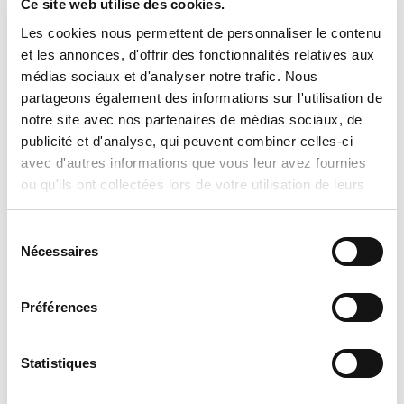
Ce site web utilise des cookies.
Climatisation se réserve le droit de
Les cookies nous permettent de personnaliser le contenu
corriger ou de mettre à jour sans préavis
et les annonces, d'offrir des fonctionnalités relatives aux
toute information, description ou
médias sociaux et d'analyser notre trafic. Nous
partageons également des informations sur l'utilisation de
disponibilité de produit, notamment en
notre site avec nos partenaires de médias sociaux, de
cas d’erreur humaine, technique ou de
publicité et d'analyse, qui peuvent combiner celles-ci
mise à jour du manufacturier. Pour
avec d'autres informations que vous leur avez fournies
obtenir une soumission personnalisée,
ou qu'ils ont collectées lors de votre utilisation de leurs
services.
un prix exact ou des renseignements
Sélection
supplémentaires, nous vous invitons à
Nécessaires
du
communiquer directement avec notre
consentement
équipe. Il nous fera plaisir de vous
Préférences
conseiller et de répondre à toutes vos
questions.
Statistiques