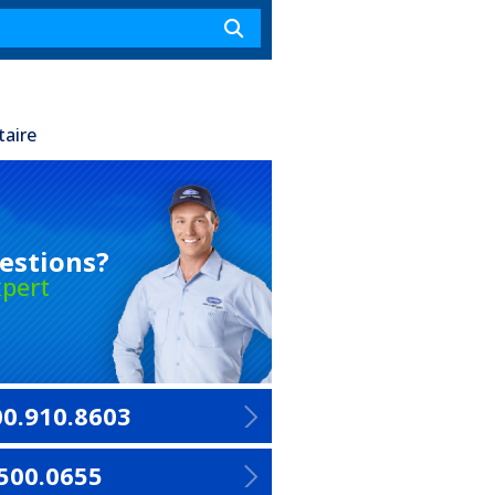
taire
estions?
pert
00.910.8603
500.0655