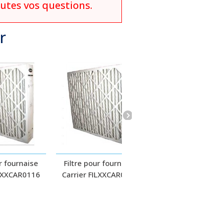
outes vos questions.
r
ur fournaise
Filtre pour fournaise
Filtre pour fourn
ILXXCAR0116
Carrier FILXXCAR0120
Carrier EXPXXFIL
EZ-FLEX