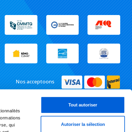
Nos acceptoons
Tout autoriser
ionnalités
formations
Autoriser la sélection
yse, qui
s ont