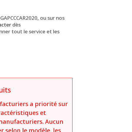
ier GAPCCCAR2020, ou sur nos
acter
dès
ner tout le service et les
uits
acturiers a priorité sur
ractéristiques et
 manufacturiers. Aucun
r selon le modèle, les