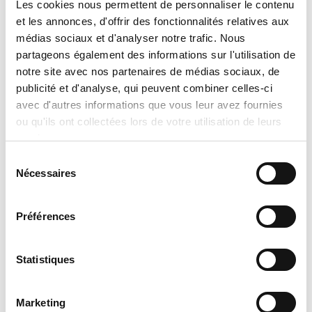
Les cookies nous permettent de personnaliser le contenu
Please note that the product
et les annonces, d'offrir des fonctionnalités relatives aux
information provided by the
médias sociaux et d'analyser notre trafic. Nous
manufacturers takes precedence over
partageons également des informations sur l'utilisation de
notre site avec nos partenaires de médias sociaux, de
the information displayed on this
publicité et d'analyse, qui peuvent combiner celles-ci
website. Technical details, specifications,
avec d'autres informations que vous leur avez fournies
and product descriptions may vary
ou qu'ils ont collectées lors de votre utilisation de leurs
slightly depending on manufacturer
services.
updates. No prices are displayed on
Sélection
Nécessaires
du
tranclimatisation.com, as costs may vary
consentement
depending on the specific model,
Préférences
selected configurations, installation
requirements, applicable promotions,
Statistiques
and product availability. Actual prices
are established only during the
Marketing
preparation of an official quotation,