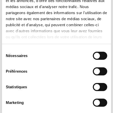
et les annonces, d'offrir des fonctionnalités relatives aux
médias sociaux et d'analyser notre trafic. Nous
partageons également des informations sur l'utilisation de
notre site avec nos partenaires de médias sociaux, de
publicité et d'analyse, qui peuvent combiner celles-ci
avec d'autres informations que vous leur avez fournies
ou qu'ils ont collectées lors de votre utilisation de leurs
services.
Sélection
Nécessaires
du
consentement
Préférences
Filtre pour fournaise Carrier EXPXXFIL0020 EZ-FLEX
Statistiques
Marketing