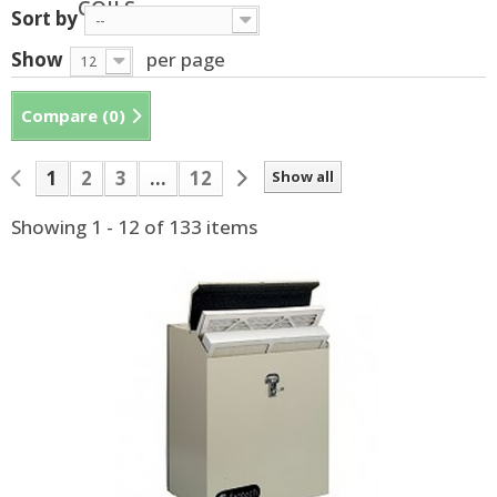
COILS
Sort by
--
Show
per page
12
Compare (
0
)
1
2
3
...
12
Show all
Showing 1 - 12 of 133 items