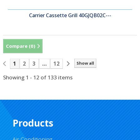
Carrier Cassette Grill 40GJQB02C---
Compare (
0
)
1
2
3
...
12
Show all
Showing 1 - 12 of 133 items
Products
Air Conditioning