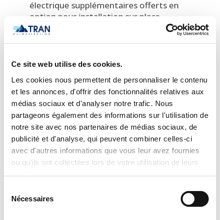
électrique supplémentaires offerts en
option pour installation sur place
Gestion du frigorigène par détendeur
thermostatiques (TVX)
Placage en étain ArmorCoatMC optionnel
Ce site web utilise des cookies.
pour une résistance supérieure à la
corrosion
Les cookies nous permettent de personnaliser le contenu
Filtre à air lavable
et les annonces, d'offrir des fonctionnalités relatives aux
médias sociaux et d'analyser notre trafic. Nous
Méthode de contrôle recommandée :
partageons également des informations sur l'utilisation de
Thermostats des séries PerformanceMC ou
ComfortMC
notre site avec nos partenaires de médias sociaux, de
publicité et d'analyse, qui peuvent combiner celles-ci
CAPACITÉS
avec d'autres informations que vous leur avez fournies
ou qu'ils ont collectées lors de votre utilisation de leurs
1,5-5 tonnes
services.
INSTALLATION
Sélection
Nécessaires
Installation flexible : circulation d’air
du
ascendante, descendante ou horizontale
consentement