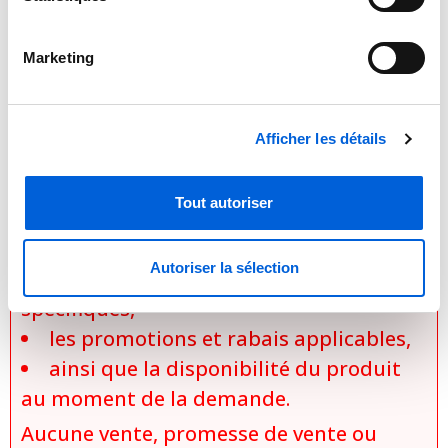
d’installation, les promotions en vigueur
et la disponibilité des produits. Les prix
Marketing
réels des produits sont établis
uniquement lors de la préparation d’une
Afficher les détails
soumission officielle, laquelle prend en
considération :
Tout autoriser
le modèle exact sélectionné,
les options et configurations choisies,
Autoriser la sélection
les conditions d’installation
spécifiques,
les promotions et rabais applicables,
ainsi que la disponibilité du produit
au moment de la demande.
Aucune vente, promesse de vente ou