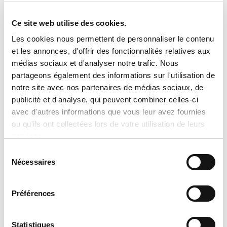
Ce site web utilise des cookies.

Avis important concernant les
Les cookies nous permettent de personnaliser le contenu
prix et les informations produits
et les annonces, d'offrir des fonctionnalités relatives aux
médias sociaux et d'analyser notre trafic. Nous
Veuillez noter que l’information sur les
partageons également des informations sur l'utilisation de
produits donnée par les manufacturiers
notre site avec nos partenaires de médias sociaux, de
publicité et d'analyse, qui peuvent combiner celles-ci
a priorité sur l’information contenue sur
avec d'autres informations que vous leur avez fournies
ce site Internet. Les détails techniques,
ou qu'ils ont collectées lors de votre utilisation de leurs
caractéristiques et spécifications
services.
peuvent différer légèrement selon les
Sélection
Nécessaires
mises à jour des manufacturiers. Aucun
du
consentement
prix n’est affiché sur
Préférences
tranclimatisation.com, puisque le coût
peut varier selon le modèle, les
configurations choisies, les conditions
Statistiques