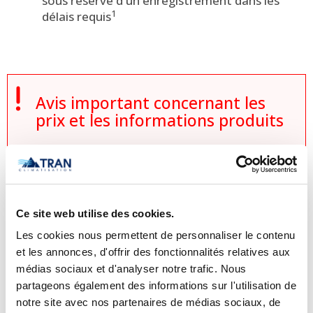
sous réserve d'un enregistrement dans les
1
délais requis

Avis important concernant les
prix et les informations produits
Veuillez noter que l’information sur les
produits donnée par les manufacturiers
a priorité sur l’information contenue sur
ce site Internet. Les détails techniques,
Ce site web utilise des cookies.
caractéristiques et spécifications
Les cookies nous permettent de personnaliser le contenu
et les annonces, d'offrir des fonctionnalités relatives aux
peuvent différer légèrement selon les
médias sociaux et d'analyser notre trafic. Nous
mises à jour des manufacturiers. Aucun
partageons également des informations sur l'utilisation de
prix n’est affiché sur
notre site avec nos partenaires de médias sociaux, de