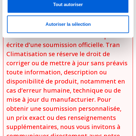
Tout autoriser
au moment de la demande.
Aucune vente, promesse de vente ou
Autoriser la sélection
réservation ne sera considérée comme
conclue avant l’émission et l’acceptation
écrite d’une soumission officielle. Tran
Climatisation se réserve le droit de
corriger ou de mettre à jour sans préavis
toute information, description ou
disponibilité de produit, notamment en
cas d’erreur humaine, technique ou de
mise à jour du manufacturier. Pour
obtenir une soumission personnalisée,
un prix exact ou des renseignements
supplémentaires, nous vous invitons à
communiquer directement avec notre