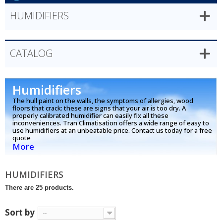
HUMIDIFIERS
CATALOG
Humidifiers
The hull paint on the walls, the symptoms of allergies, wood
floors that crack: these are signs that your air is too dry. A
properly calibrated humidifier can easily fix all these
inconveniences. Tran Climatisation offers a wide range of easy to
use humidifiers at an unbeatable price. Contact us today for a free
quote
More
HUMIDIFIERS
There are 25 products.
Sort by
--