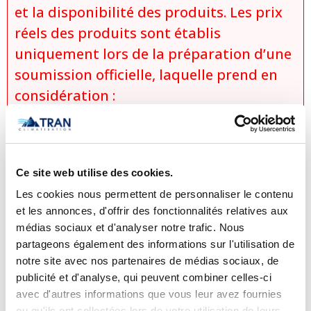
et la disponibilité des produits. Les prix
réels des produits sont établis
uniquement lors de la préparation d’une
soumission officielle, laquelle prend en
considération :
le modèle exact sélectionné,
les options et configurations choisies,
les conditions d’installation
Ce site web utilise des cookies.
spécifiques,
Les cookies nous permettent de personnaliser le contenu
les promotions et rabais applicables,
et les annonces, d'offrir des fonctionnalités relatives aux
ainsi que la disponibilité du produit
médias sociaux et d'analyser notre trafic. Nous
au moment de la demande.
partageons également des informations sur l'utilisation de
notre site avec nos partenaires de médias sociaux, de
Aucune vente, promesse de vente ou
publicité et d'analyse, qui peuvent combiner celles-ci
réservation ne sera considérée comme
avec d'autres informations que vous leur avez fournies
ou qu'ils ont collectées lors de votre utilisation de leurs