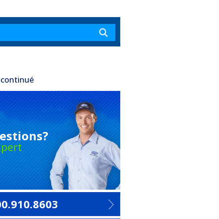
scontinué
estions?
pert
00.910.8603