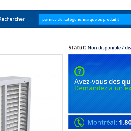
Rechercher
Statut:
Non disponible / di
Avez-vous
des
qu
Demandez à un ex
Montréal:
1.8