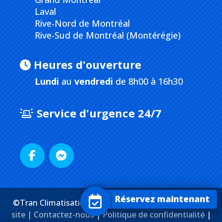
Laval
Rive-Nord de Montréal
Rive-Sud de Montréal (Montérégie)
Heures d'ouverture
Lundi
au
vendredi
de 8h00 à 16h30
Service d'urgence 24/7
Réservez maintenant
©Tran Climatisation. Tous droits réservés. |
Plan du
site |
Contactez-nous
|
Politique de confidentialité
|