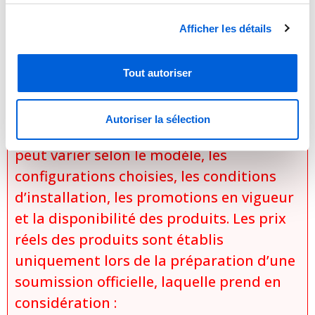
a priorité sur l’information contenue sur
ce site Internet. Les détails techniques,
Afficher les détails
caractéristiques et spécifications
peuvent différer légèrement selon les
Tout autoriser
mises à jour des manufacturiers. Aucun
prix n’est affiché sur
Autoriser la sélection
tranclimatisation.com, puisque le coût
peut varier selon le modèle, les
configurations choisies, les conditions
d’installation, les promotions en vigueur
et la disponibilité des produits. Les prix
réels des produits sont établis
uniquement lors de la préparation d’une
soumission officielle, laquelle prend en
considération :