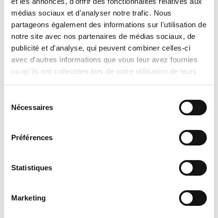
et les annonces, d'offrir des fonctionnalités relatives aux
Compatible purificateur d'air et
médias sociaux et d'analyser notre trafic. Nous
humidificateur
partageons également des informations sur l'utilisation de
Armoire en acier solide pré-peint avec
notre site avec nos partenaires de médias sociaux, de
système de verrouillage de porte bien
publicité et d'analyse, qui peuvent combiner celles-ci
ajusté
avec d'autres informations que vous leur avez fournies
Thermostat compatible :
ou qu'ils ont collectées lors de votre utilisation de leurs
chauffage/refroidissement avec détection
services.
d'humidité
Sélection
Capacité de chauffage 60 000 - 100 000
Nécessaires
du
BTUh
consentement
Préférences

Avis important concernant les
prix et les informations produits
Statistiques
Veuillez noter que l’information sur les
Marketing
produits donnée par les manufacturiers